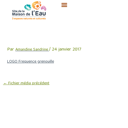
Aller
au
contenu
LOGO Frequence grenouille
Par
/
24 janvier 2017
Amandine Sandrine
LOGO Frequence grenouille
←
Fichier média précédent