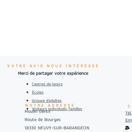
VOTRE AVIS NOUS INTÉRESSE
Merci de partager votre expérience
Centres de loisirs
Écoles
Groupe d’adultes
NOTRE ADRESSE
C
Visiteurs individuels, familles
Moulin Gentil
Tél
Route de Bourges
Ema
18330 NEUVY-SUR-BARANGEON