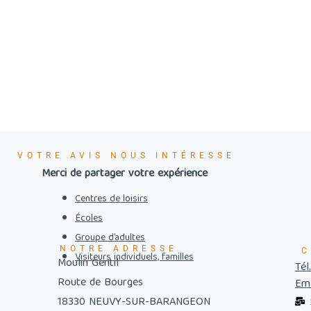
VOTRE AVIS NOUS INTÉRESSE
Merci de partager votre expérience
Centres de loisirs
Écoles
Groupe d’adultes
NOTRE ADRESSE
C
Visiteurs individuels, familles
Moulin Gentil
Tél
Route de Bourges
Ema
18330 NEUVY-SUR-BARANGEON