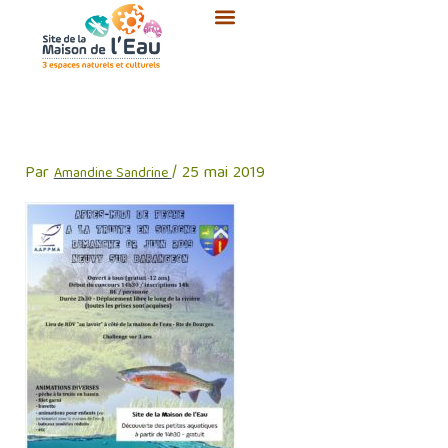
Aller
au
contenu
fete de la peche
Par
/
25 mai 2019
Amandine Sandrine