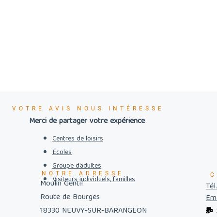
VOTRE AVIS NOUS INTÉRESSE
Merci de partager votre expérience
Centres de loisirs
Écoles
Groupe d’adultes
NOTRE ADRESSE
C
Visiteurs individuels, familles
Moulin Gentil
Tél
Route de Bourges
Ema
18330 NEUVY-SUR-BARANGEON