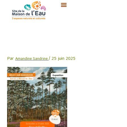
Aller
au
contenu
Expo Laurence THEULOT
PEILLOT
Par
/
25 juin 2025
Amandine Sandrine