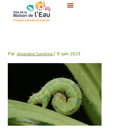
Aller
au
contenu
jean-bisson
Par
/
9 juin 2023
Amandine Sandrine