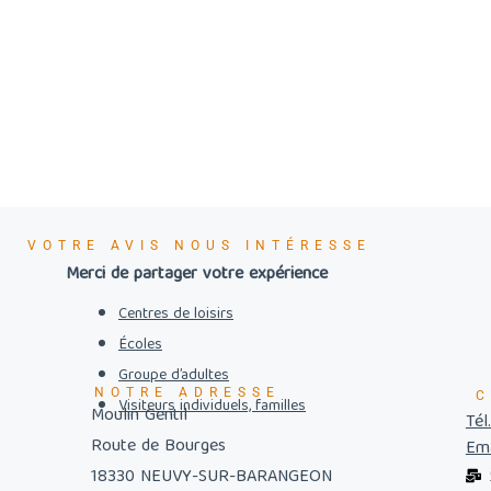
VOTRE AVIS NOUS INTÉRESSE
Merci de partager votre expérience
Centres de loisirs
Écoles
Groupe d’adultes
NOTRE ADRESSE
C
Visiteurs individuels, familles
Moulin Gentil
Tél
Route de Bourges
Ema
18330 NEUVY-SUR-BARANGEON