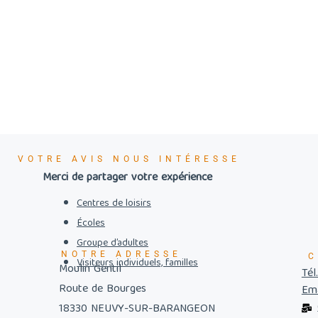
VOTRE AVIS NOUS INTÉRESSE
Merci de partager votre expérience
Centres de loisirs
Écoles
Groupe d’adultes
NOTRE ADRESSE
C
Visiteurs individuels, familles
Moulin Gentil
Tél
Route de Bourges
Ema
18330 NEUVY-SUR-BARANGEON