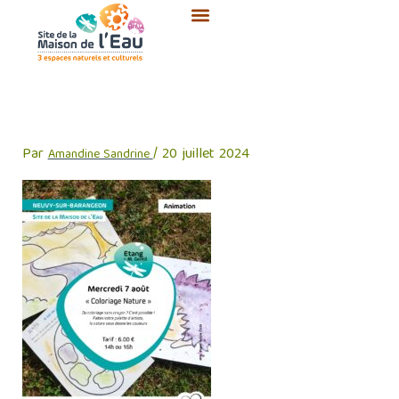
Aller
au
contenu
Affiche coloriage nature
Par
/
20 juillet 2024
Amandine Sandrine