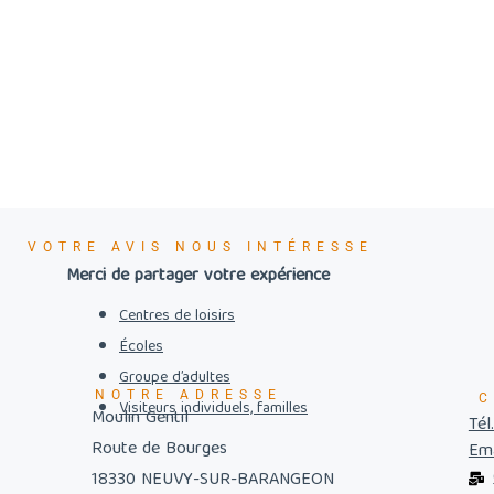
VOTRE AVIS NOUS INTÉRESSE
Merci de partager votre expérience
Centres de loisirs
Écoles
Groupe d’adultes
NOTRE ADRESSE
C
Visiteurs individuels, familles
Moulin Gentil
Tél
Route de Bourges
Ema
18330 NEUVY-SUR-BARANGEON