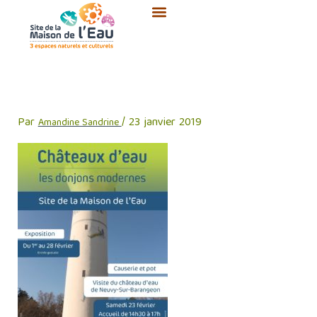
Aller
au
contenu
châteaux d’eau
Par
/
23 janvier 2019
Amandine Sandrine