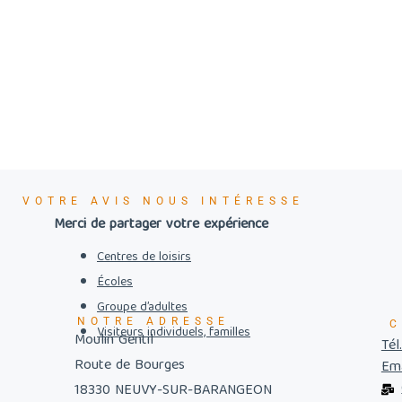
VOTRE AVIS NOUS INTÉRESSE
Merci de partager votre expérience
Centres de loisirs
Écoles
Groupe d’adultes
NOTRE ADRESSE
C
Visiteurs individuels, familles
Moulin Gentil
Tél
Route de Bourges
Ema
18330 NEUVY-SUR-BARANGEON