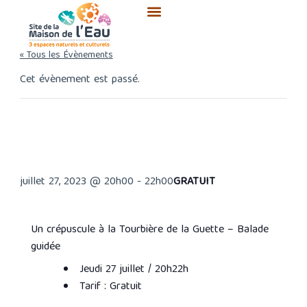
Aller
au
contenu
« Tous les Évènements
Cet évènement est passé.
Un crépuscule à la Tourbière
de la Guette – Balade guidée
juillet 27, 2023 @ 20h00
-
22h00
GRATUIT
Un crépuscule à la Tourbière de la Guette – Balade
guidée
Jeudi 27 juillet / 20h22h
Tarif : Gratuit