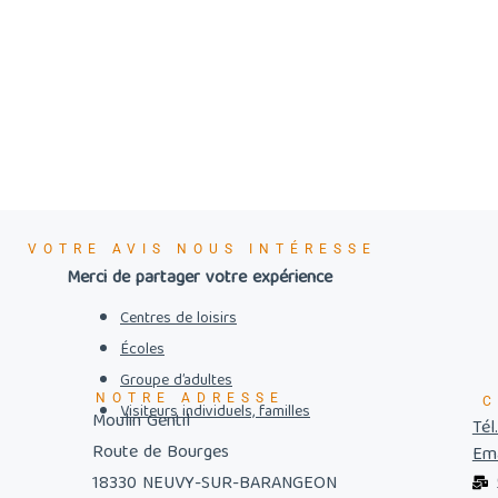
VOTRE AVIS NOUS INTÉRESSE
Merci de partager votre expérience
Centres de loisirs
Écoles
Groupe d’adultes
NOTRE ADRESSE
C
Visiteurs individuels, familles
Moulin Gentil
Tél
Route de Bourges
Ema
18330 NEUVY-SUR-BARANGEON