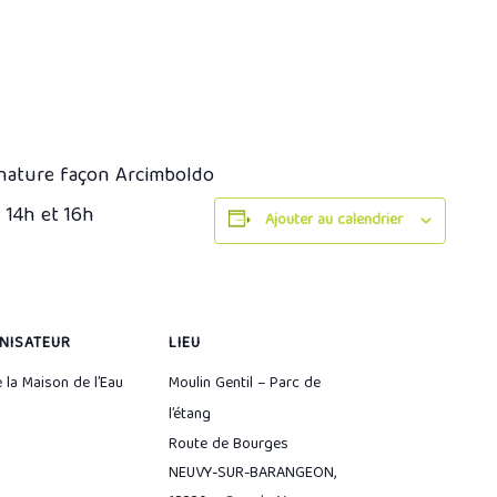
u nature façon Arcimboldo
: 14h et 16h
Ajouter au calendrier
NISATEUR
LIEU
e la Maison de l’Eau
Moulin Gentil – Parc de
l’étang
Route de Bourges
NEUVY-SUR-BARANGEON
,