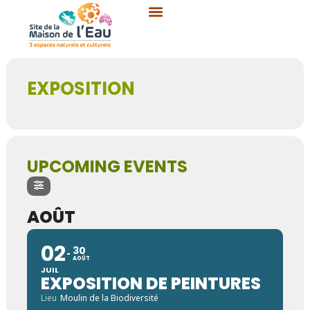
Aller
Events by Type d'activité
au
contenu
EXPOSITION
UPCOMING EVENTS
AOÛT
02
30
AOÛT
JUIL
EXPOSITION DE PEINTURES
Lieu
Moulin de la Biodiversité