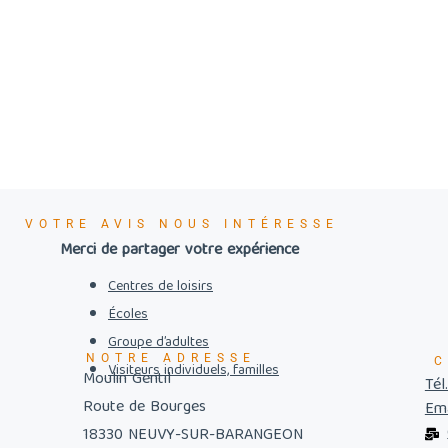
VOTRE AVIS NOUS INTÉRESSE
Merci de partager votre expérience
Centres de loisirs
Écoles
Groupe d’adultes
NOTRE ADRESSE
C
Visiteurs individuels, familles
Moulin Gentil
Tél
Route de Bourges
Ema
18330 NEUVY-SUR-BARANGEON