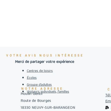
VOTRE AVIS NOUS INTÉRESSE
Merci de partager votre expérience
Centres de loisirs
Écoles
Groupe d’adultes
NOTRE ADRESSE
C
Visiteurs individuels, familles
Moulin Gentil
Tél
Route de Bourges
Ema
18330 NEUVY-SUR-BARANGEON