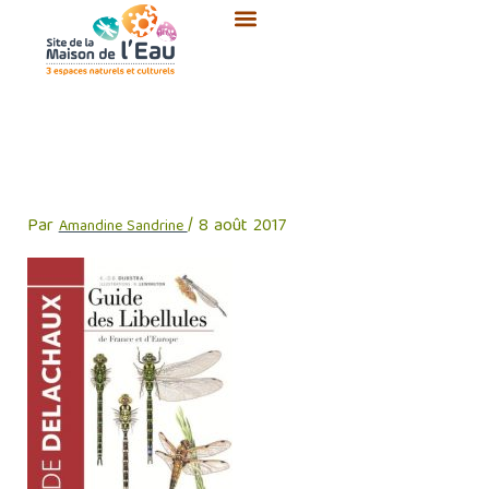
Aller
au
contenu
Guide-des-libellules-de-
France-et-d-Europe
Par
/
8 août 2017
Amandine Sandrine