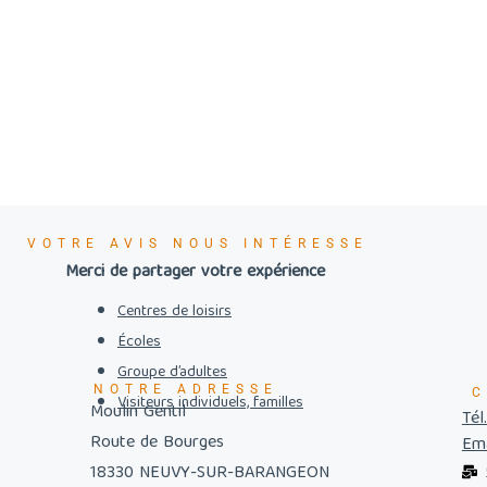
VOTRE AVIS NOUS INTÉRESSE
Merci de partager votre expérience
Centres de loisirs
Écoles
Groupe d’adultes
NOTRE ADRESSE
C
Visiteurs individuels, familles
Moulin Gentil
Tél
Route de Bourges
Ema
18330 NEUVY-SUR-BARANGEON