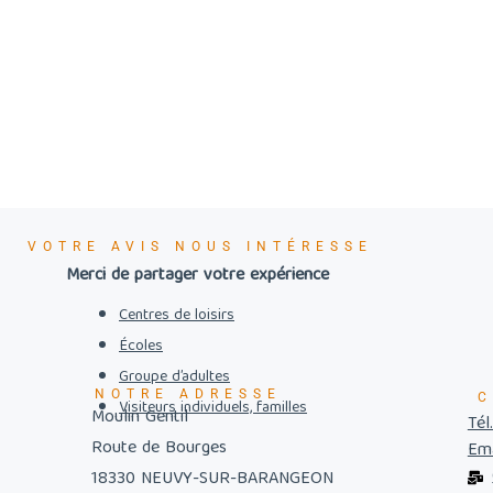
VOTRE AVIS NOUS INTÉRESSE
Merci de partager votre expérience
Centres de loisirs
Écoles
Groupe d’adultes
NOTRE ADRESSE
C
Visiteurs individuels, familles
Moulin Gentil
Tél
Route de Bourges
Ema
18330 NEUVY-SUR-BARANGEON