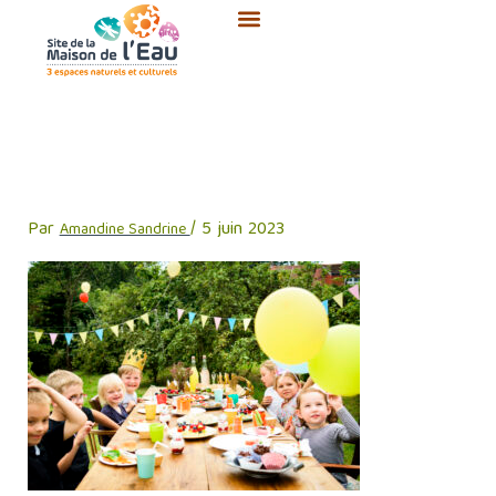
Aller
au
contenu
Kids enjoying the party in the
garden
Par
/
5 juin 2023
Amandine Sandrine