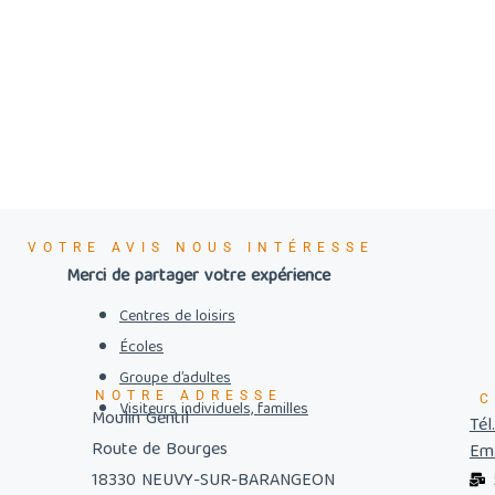
VOTRE AVIS NOUS INTÉRESSE
Merci de partager votre expérience
Centres de loisirs
Écoles
Groupe d’adultes
NOTRE ADRESSE
C
Visiteurs individuels, familles
Moulin Gentil
Tél
Route de Bourges
Ema
18330 NEUVY-SUR-BARANGEON