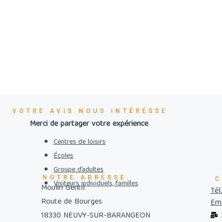
VOTRE AVIS NOUS INTÉRESSE
Merci de partager votre expérience
Centres de loisirs
Écoles
Groupe d’adultes
NOTRE ADRESSE
C
Visiteurs individuels, familles
Moulin Gentil
Tél
Route de Bourges
Ema
18330 NEUVY-SUR-BARANGEON