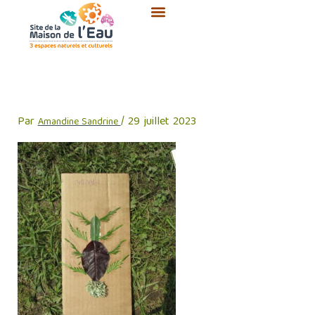
Aller
au
contenu
IMG_1063
Par
/
29 juillet 2023
Amandine Sandrine