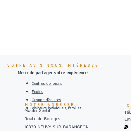
VOTRE AVIS NOUS INTÉRESSE
Merci de partager votre expérience
Centres de loisirs
Écoles
Groupe d’adultes
NOTRE ADRESSE
C
Visiteurs individuels, familles
Moulin Gentil
Tél
Route de Bourges
Ema
18330 NEUVY-SUR-BARANGEON