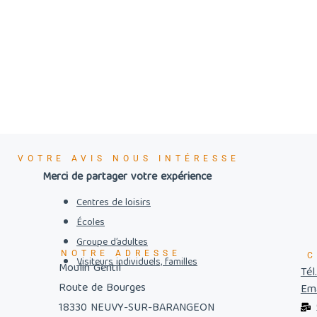
VOTRE AVIS NOUS INTÉRESSE
Merci de partager votre expérience
Centres de loisirs
Écoles
Groupe d’adultes
NOTRE ADRESSE
C
Visiteurs individuels, familles
Moulin Gentil
Tél
Route de Bourges
Ema
18330 NEUVY-SUR-BARANGEON