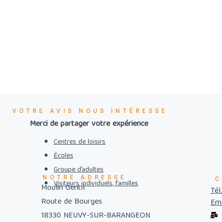
VOTRE AVIS NOUS INTÉRESSE
Merci de partager votre expérience
Centres de loisirs
Écoles
Groupe d’adultes
NOTRE ADRESSE
C
Visiteurs individuels, familles
Moulin Gentil
Tél
Route de Bourges
Ema
18330 NEUVY-SUR-BARANGEON