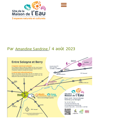
Aller
au
contenu
Screenshot_3
Par
/
4 août 2023
Amandine Sandrine