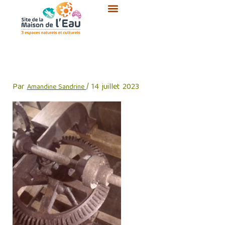
Aller
au
contenu
SAM_0302 – Copie
Par
/
14 juillet 2023
Amandine Sandrine