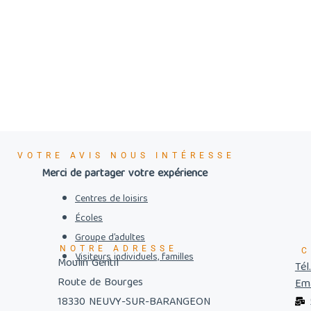
VOTRE AVIS NOUS INTÉRESSE
Merci de partager votre expérience
Centres de loisirs
Écoles
Groupe d’adultes
NOTRE ADRESSE
C
Visiteurs individuels, familles
Moulin Gentil
Tél
Route de Bourges
Ema
18330 NEUVY-SUR-BARANGEON