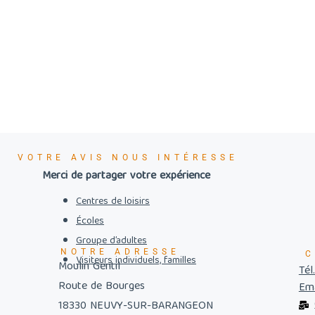
VOTRE AVIS NOUS INTÉRESSE
Merci de partager votre expérience
Centres de loisirs
Écoles
Groupe d’adultes
NOTRE ADRESSE
C
Visiteurs individuels, familles
Moulin Gentil
Tél
Route de Bourges
Ema
18330 NEUVY-SUR-BARANGEON