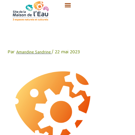
Aller
au
contenu
MOULIN-PICTOGRAMME-RVB
Par
/
22 mai 2023
Amandine Sandrine