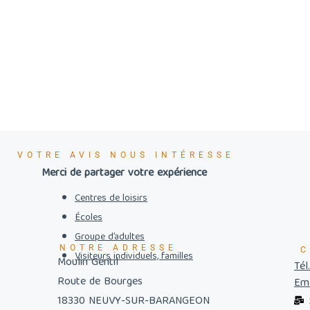
VOTRE AVIS NOUS INTÉRESSE
Merci de partager votre expérience
Centres de loisirs
Écoles
Groupe d’adultes
NOTRE ADRESSE
C
Visiteurs individuels, familles
Moulin Gentil
Tél
Route de Bourges
Ema
18330 NEUVY-SUR-BARANGEON