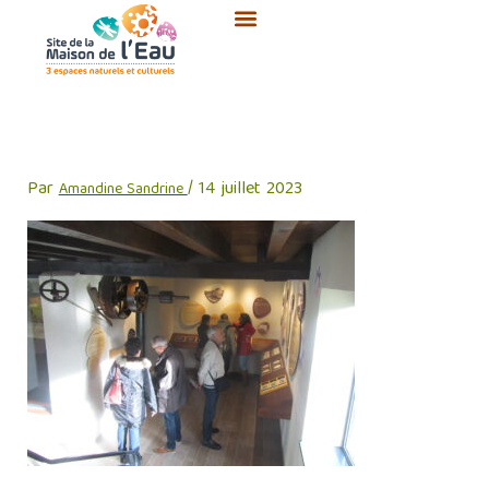
Aller
au
contenu
IMG_5358
Par
/
14 juillet 2023
Amandine Sandrine