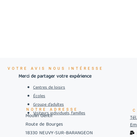
VOTRE AVIS NOUS INTÉRESSE
Merci de partager votre expérience
Centres de loisirs
Écoles
Groupe d’adultes
NOTRE ADRESSE
C
Visiteurs individuels, familles
Moulin Gentil
Tél
Route de Bourges
Ema
18330 NEUVY-SUR-BARANGEON