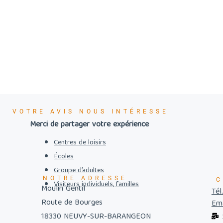
VOTRE AVIS NOUS INTÉRESSE
Merci de partager votre expérience
Centres de loisirs
Écoles
Groupe d’adultes
NOTRE ADRESSE
C
Visiteurs individuels, familles
Moulin Gentil
Tél
Route de Bourges
Ema
18330 NEUVY-SUR-BARANGEON