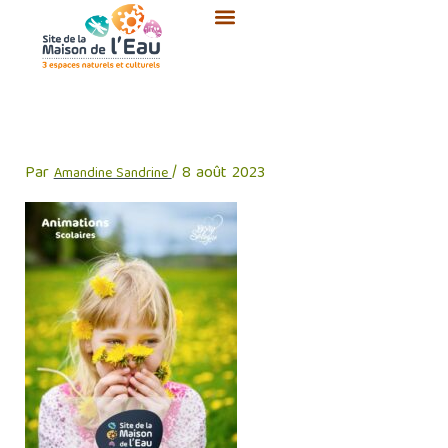
Aller
au
contenu
dépliant scolaires 2023
Par
/
8 août 2023
Amandine Sandrine