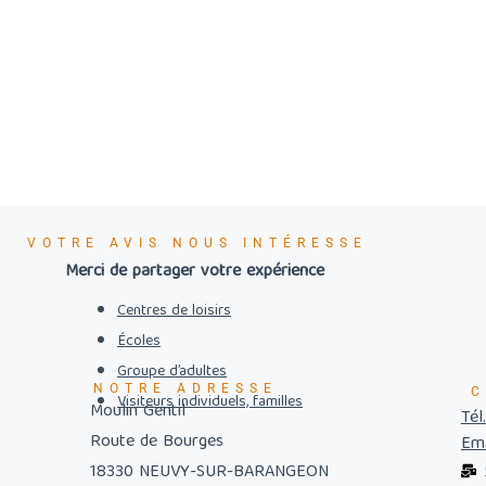
VOTRE AVIS NOUS INTÉRESSE
Merci de partager votre expérience
Centres de loisirs
Écoles
Groupe d’adultes
NOTRE ADRESSE
C
Visiteurs individuels, familles
Moulin Gentil
Tél
Route de Bourges
Ema
18330 NEUVY-SUR-BARANGEON