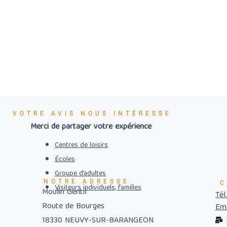
VOTRE AVIS NOUS INTÉRESSE
Merci de partager votre expérience
Centres de loisirs
Écoles
Groupe d’adultes
NOTRE ADRESSE
C
Visiteurs individuels, familles
Moulin Gentil
Tél
Route de Bourges
Ema
18330 NEUVY-SUR-BARANGEON