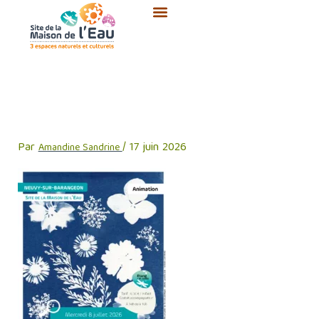
Aller
au
contenu
Animation du mercredi –
Cyanotype
Par
/
17 juin 2026
Amandine Sandrine