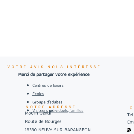
VOTRE AVIS NOUS INTÉRESSE
Merci de partager votre expérience
Centres de loisirs
Écoles
Groupe d’adultes
NOTRE ADRESSE
C
Visiteurs individuels, familles
Moulin Gentil
Tél
Route de Bourges
Ema
18330 NEUVY-SUR-BARANGEON