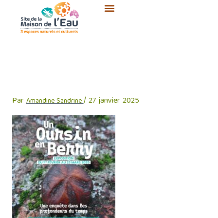
Aller
au
contenu
AFFICHE
PALEONTALOGIE_page-0001
Par
/
27 janvier 2025
Amandine Sandrine