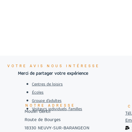
VOTRE AVIS NOUS INTÉRESSE
Merci de partager votre expérience
Centres de loisirs
Écoles
Groupe d’adultes
NOTRE ADRESSE
C
Visiteurs individuels, familles
Moulin Gentil
Tél
Route de Bourges
Ema
18330 NEUVY-SUR-BARANGEON