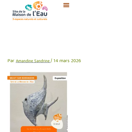
Aller
au
contenu
Affiche Exposition Marie
Thérèse BERTHOMIER
Par
/
14 mars 2026
Amandine Sandrine