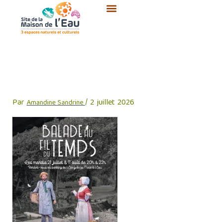
Aller
au
contenu
Affiche balades au fil du temps
– costumées_page-0001
Par
/
2 juillet 2026
Amandine Sandrine