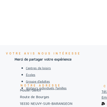
VOTRE AVIS NOUS INTÉRESSE
Merci de partager votre expérience
Centres de loisirs
Écoles
Groupe d’adultes
NOTRE ADRESSE
C
Visiteurs individuels, familles
Moulin Gentil
Tél
Route de Bourges
Ema
18330 NEUVY-SUR-BARANGEON