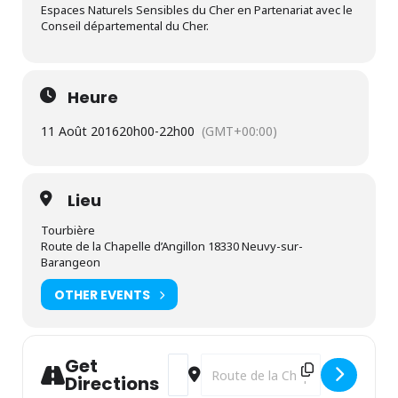
Espaces Naturels Sensibles du Cher en Partenariat avec le
Conseil départemental du Cher.
Heure
11 Août 2016
20h00
-
22h00
(GMT+00:00)
Lieu
Tourbière
Route de la Chapelle d’Angillon 18330 Neuvy-sur-
Barangeon
OTHER EVENTS
Get
Address - Tourbière de la Guette [J8uE
Destination Address - Tourbière d
Directions