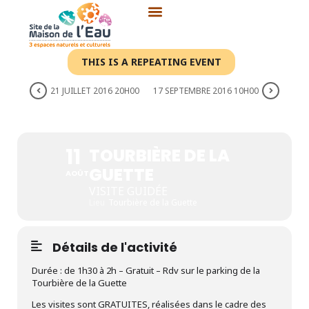
Aller
au
contenu
THIS IS A REPEATING EVENT
21 JUILLET 2016 20H00
17 SEPTEMBRE 2016 10H00
TOURBIÈRE DE LA GUETTE
11
TOURBIÈRE DE LA
GUETTE
AOÛT
VISITE GUIDÉE
Lieu
Tourbière de la Guette
Détails de l'activité
Durée : de 1h30 à 2h – Gratuit – Rdv sur le parking de la
Tourbière de la Guette
Les visites sont GRATUITES, réalisées dans le cadre des