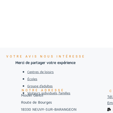
VOTRE AVIS NOUS INTÉRESSE
Merci de partager votre expérience
Centres de loisirs
Écoles
Groupe d’adultes
NOTRE ADRESSE
C
Visiteurs individuels, familles
Moulin Gentil
Tél
Route de Bourges
Ema
18330 NEUVY-SUR-BARANGEON