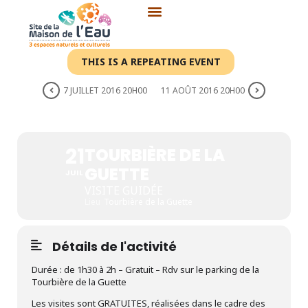
Aller
au
contenu
THIS IS A REPEATING EVENT
7 JUILLET 2016 20H00
11 AOÛT 2016 20H00
TOURBIÈRE DE LA GUETTE
21
TOURBIÈRE DE LA
GUETTE
JUIL
VISITE GUIDÉE
Lieu
Tourbière de la Guette
Détails de l'activité
Durée : de 1h30 à 2h – Gratuit – Rdv sur le parking de la
Tourbière de la Guette
Les visites sont GRATUITES, réalisées dans le cadre des