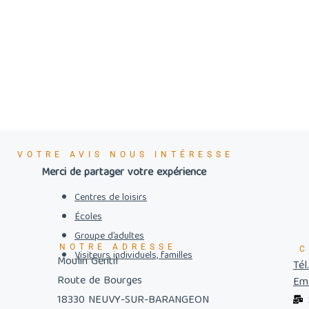
VOTRE AVIS NOUS INTÉRESSE
Merci de partager votre expérience
Centres de loisirs
Écoles
Groupe d’adultes
NOTRE ADRESSE
C
Visiteurs individuels, familles
Moulin Gentil
Tél
Route de Bourges
Ema
18330 NEUVY-SUR-BARANGEON