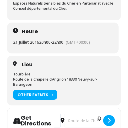
Espaces Naturels Sensibles du Cher en Partenariat avec le
Conseil départemental du Cher.
Heure
21 Juillet 2016
20h00
-
22h00
(GMT+00:00)
Lieu
Tourbière
Route de la Chapelle d’Angillon 18330 Neuvy-sur-
Barangeon
OTHER EVENTS
Get
Address - Tourbière de la Guette [5gYx
Destination Address - Tourbière de
Directions