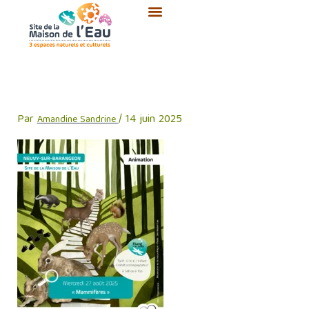
Aller
au
contenu
mammiferes
Par
/
14 juin 2025
Amandine Sandrine