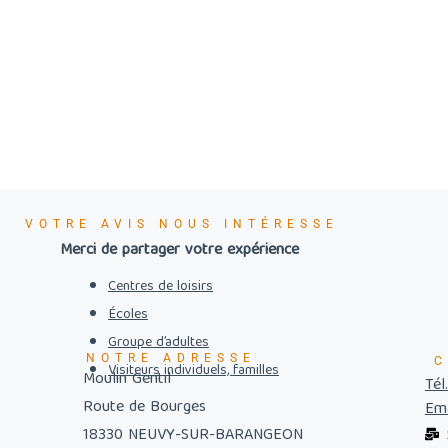
VOTRE AVIS NOUS INTÉRESSE
Merci de partager votre expérience
Centres de loisirs
Écoles
Groupe d’adultes
NOTRE ADRESSE
C
Visiteurs individuels, familles
Moulin Gentil
Tél
Route de Bourges
Ema
18330 NEUVY-SUR-BARANGEON